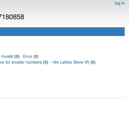
log in
 7180858
·
Invalid
(0) ·
Error
(0)
eve for smaller numbers
(0) ·
16e Lattice Sieve V5
(0)