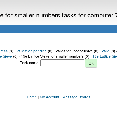
eve for smaller numbers tasks for computer
gress
(0) ·
Validation pending
(0) · Validation inconclusive (0) ·
Valid
(0) 
ce Sieve
(0) · 15e Lattice Sieve for smaller numbers (0) ·
16e Lattice Si
Task name:
Home
|
My Account
|
Message Boards