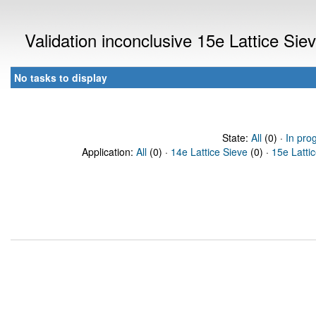
Validation inconclusive 15e Lattice Si
No tasks to display
State:
All
(0) ·
In pro
Application:
All
(0) ·
14e Lattice Sieve
(0) ·
15e Latti