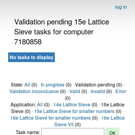
log in
Validation pending 15e Lattice
Sieve tasks for computer
7180858
No tasks to display
State:
All
(0) ·
In progress
(0) · Validation pending (0) ·
Validation inconclusive
(0) ·
Valid
(0) ·
Invalid
(0) ·
Error
(0)
Application:
All
(0) ·
14e Lattice Sieve
(0) · 15e Lattice
Sieve (0) ·
15e Lattice Sieve for smaller numbers
(0) ·
16e Lattice Sieve for smaller numbers
(0) ·
16e Lattice
Sieve V5
(0)
Task name: