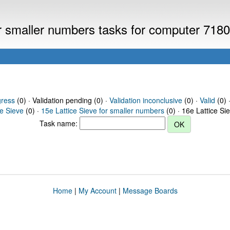
or smaller numbers tasks for computer 718
gress
(0) · Validation pending (0) ·
Validation inconclusive
(0) ·
Valid
(0) 
ce Sieve
(0) ·
15e Lattice Sieve for smaller numbers
(0) · 16e Lattice Si
Task name:
Home
|
My Account
|
Message Boards