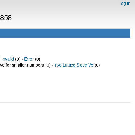
log in
0858
·
Invalid
(0) ·
Error
(0)
eve for smaller numbers (0) ·
16e Lattice Sieve V5
(0)