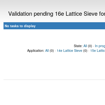
Validation pending 16e Lattice Sieve f
No tasks to display
State:
All
(0) ·
In pro
Application:
All
(0) ·
14e Lattice Sieve
(0) ·
15e Latti