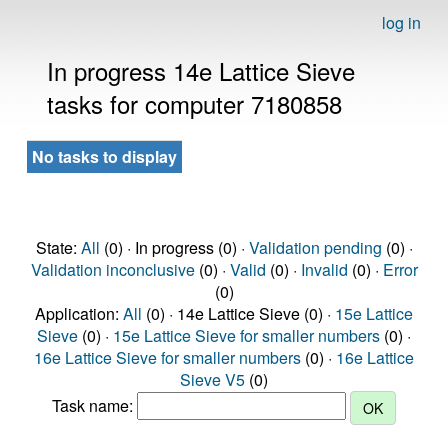
log in
In progress 14e Lattice Sieve
tasks for computer 7180858
No tasks to display
State:
All
(0) · In progress (0) ·
Validation pending
(0) ·
Validation inconclusive
(0) ·
Valid
(0) ·
Invalid
(0) ·
Error
(0)
Application:
All
(0) · 14e Lattice Sieve (0) ·
15e Lattice
Sieve
(0) ·
15e Lattice Sieve for smaller numbers
(0) ·
16e Lattice Sieve for smaller numbers
(0) ·
16e Lattice
Sieve V5
(0)
Task name: