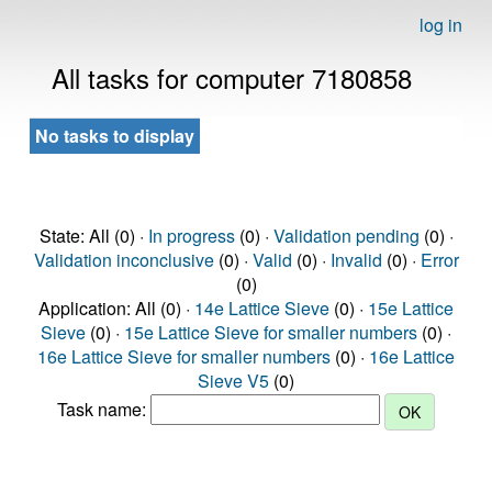
log in
All tasks for computer 7180858
No tasks to display
State: All (0) ·
In progress
(0) ·
Validation pending
(0) ·
Validation inconclusive
(0) ·
Valid
(0) ·
Invalid
(0) ·
Error
(0)
Application: All (0) ·
14e Lattice Sieve
(0) ·
15e Lattice
Sieve
(0) ·
15e Lattice Sieve for smaller numbers
(0) ·
16e Lattice Sieve for smaller numbers
(0) ·
16e Lattice
Sieve V5
(0)
Task name: