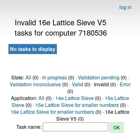
log in
Invalid 16e Lattice Sieve V5
tasks for computer 7180536
No tasks to display
State:
All
(0) ·
In progress
(0) ·
Validation pending
(0) ·
Validation inconclusive
(0) ·
Valid
(0) · Invalid (0) ·
Error
(0)
Application:
All
(0) ·
14e Lattice Sieve
(0) ·
15e Lattice
Sieve
(0) ·
15e Lattice Sieve for smaller numbers
(0) ·
16e Lattice Sieve for smaller numbers
(0) · 16e Lattice
Sieve V5 (0)
Task name: