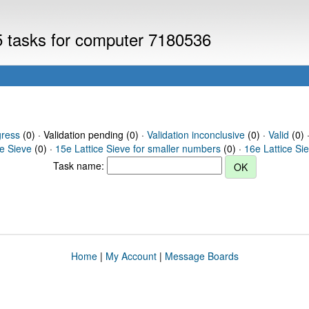
V5 tasks for computer 7180536
gress
(0) · Validation pending (0) ·
Validation inconclusive
(0) ·
Valid
(0) 
ce Sieve
(0) ·
15e Lattice Sieve for smaller numbers
(0) ·
16e Lattice Si
Task name:
Home
|
My Account
|
Message Boards