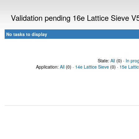
Validation pending 16e Lattice Sieve 
No tasks to display
State:
All
(0) ·
In pro
Application:
All
(0) ·
14e Lattice Sieve
(0) ·
15e Latti