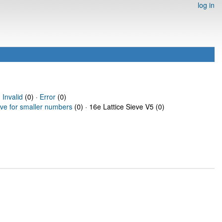
log in
·
Invalid
(0) ·
Error
(0)
eve for smaller numbers
(0) · 16e Lattice Sieve V5 (0)