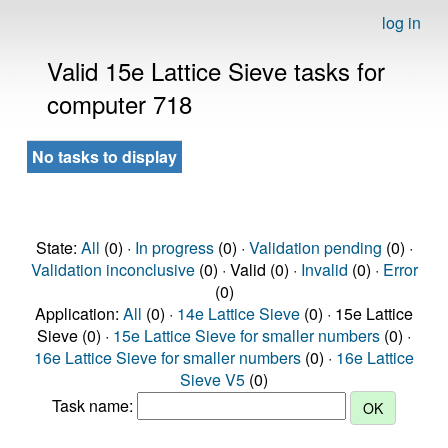
log in
Valid 15e Lattice Sieve tasks for
computer 718
No tasks to display
State:
All
(0) ·
In progress
(0) ·
Validation pending
(0) ·
Validation inconclusive
(0) · Valid (0) ·
Invalid
(0) ·
Error
(0)
Application:
All
(0) ·
14e Lattice Sieve
(0) · 15e Lattice
Sieve (0) ·
15e Lattice Sieve for smaller numbers
(0) ·
16e Lattice Sieve for smaller numbers
(0) ·
16e Lattice
Sieve V5
(0)
Task name: