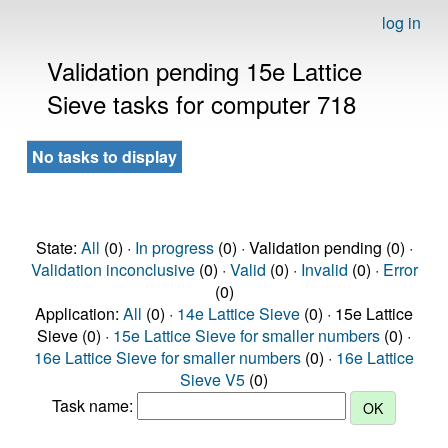
log in
Validation pending 15e Lattice
Sieve tasks for computer 718
No tasks to display
State:
All
(0) ·
In progress
(0) · Validation pending (0) ·
Validation inconclusive
(0) ·
Valid
(0) ·
Invalid
(0) ·
Error
(0)
Application:
All
(0) ·
14e Lattice Sieve
(0) · 15e Lattice
Sieve (0) ·
15e Lattice Sieve for smaller numbers
(0) ·
16e Lattice Sieve for smaller numbers
(0) ·
16e Lattice
Sieve V5
(0)
Task name: