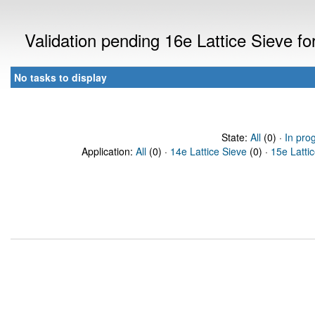
Validation pending 16e Lattice Sieve f
No tasks to display
State:
All
(0) ·
In pro
Application:
All
(0) ·
14e Lattice Sieve
(0) ·
15e Latti