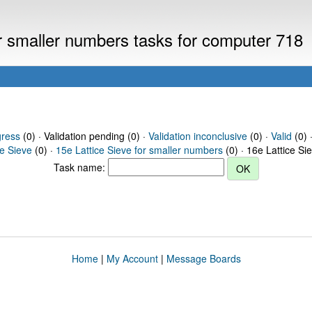
or smaller numbers tasks for computer 718
gress
(0) · Validation pending (0) ·
Validation inconclusive
(0) ·
Valid
(0) 
ce Sieve
(0) ·
15e Lattice Sieve for smaller numbers
(0) · 16e Lattice Si
Task name:
Home
|
My Account
|
Message Boards