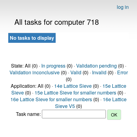
log in
All tasks for computer 718
No tasks to display
State: All (0) ·
In progress
(0) ·
Validation pending
(0) ·
Validation inconclusive
(0) ·
Valid
(0) ·
Invalid
(0) ·
Error
(0)
Application: All (0) ·
14e Lattice Sieve
(0) ·
15e Lattice
Sieve
(0) ·
15e Lattice Sieve for smaller numbers
(0) ·
16e Lattice Sieve for smaller numbers
(0) ·
16e Lattice
Sieve V5
(0)
Task name: