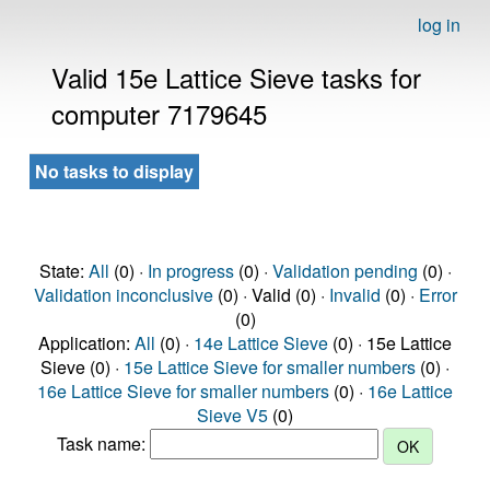
log in
Valid 15e Lattice Sieve tasks for
computer 7179645
No tasks to display
State:
All
(0) ·
In progress
(0) ·
Validation pending
(0) ·
Validation inconclusive
(0) · Valid (0) ·
Invalid
(0) ·
Error
(0)
Application:
All
(0) ·
14e Lattice Sieve
(0) · 15e Lattice
Sieve (0) ·
15e Lattice Sieve for smaller numbers
(0) ·
16e Lattice Sieve for smaller numbers
(0) ·
16e Lattice
Sieve V5
(0)
Task name: