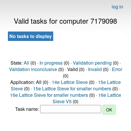
log in
Valid tasks for computer 7179098
No tasks to display
State:
All
(0) ·
In progress
(0) ·
Validation pending
(0) ·
Validation inconclusive
(0) · Valid (0) ·
Invalid
(0) ·
Error
(0)
Application: All (0) ·
14e Lattice Sieve
(0) ·
15e Lattice
Sieve
(0) ·
15e Lattice Sieve for smaller numbers
(0) ·
16e Lattice Sieve for smaller numbers
(0) ·
16e Lattice
Sieve V5
(0)
Task name: