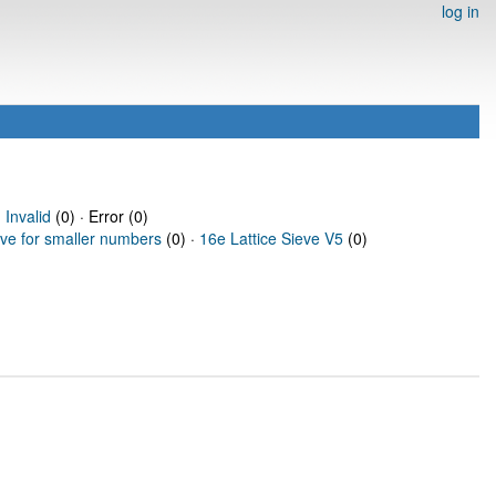
log in
·
Invalid
(0) · Error (0)
eve for smaller numbers
(0) ·
16e Lattice Sieve V5
(0)