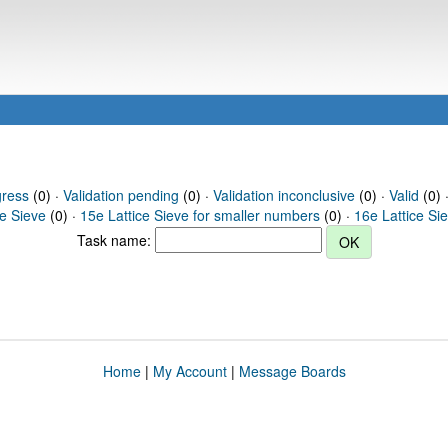
gress
(0) ·
Validation pending
(0) ·
Validation inconclusive
(0) ·
Valid
(0) 
ce Sieve
(0) ·
15e Lattice Sieve for smaller numbers
(0) ·
16e Lattice Si
Task name:
Home
|
My Account
|
Message Boards