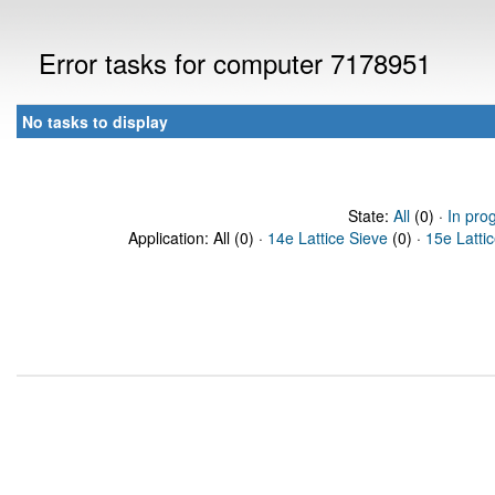
Error tasks for computer 7178951
No tasks to display
State:
All
(0) ·
In pro
Application: All (0) ·
14e Lattice Sieve
(0) ·
15e Latti