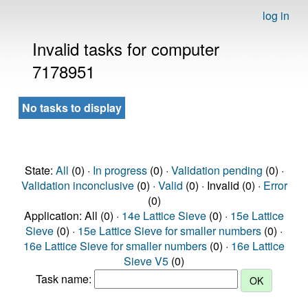
log in
Invalid tasks for computer
7178951
No tasks to display
State:
All
(0) ·
In progress
(0) ·
Validation pending
(0) ·
Validation inconclusive
(0) ·
Valid
(0) · Invalid (0) ·
Error
(0)
Application: All (0) ·
14e Lattice Sieve
(0) ·
15e Lattice
Sieve
(0) ·
15e Lattice Sieve for smaller numbers
(0) ·
16e Lattice Sieve for smaller numbers
(0) ·
16e Lattice
Sieve V5
(0)
Task name: