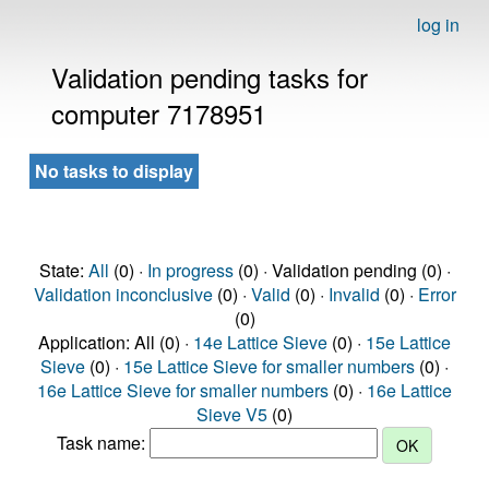
log in
Validation pending tasks for
computer 7178951
No tasks to display
State:
All
(0) ·
In progress
(0) · Validation pending (0) ·
Validation inconclusive
(0) ·
Valid
(0) ·
Invalid
(0) ·
Error
(0)
Application: All (0) ·
14e Lattice Sieve
(0) ·
15e Lattice
Sieve
(0) ·
15e Lattice Sieve for smaller numbers
(0) ·
16e Lattice Sieve for smaller numbers
(0) ·
16e Lattice
Sieve V5
(0)
Task name: