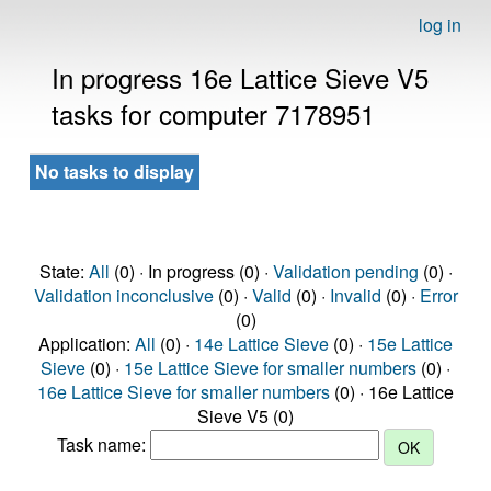
log in
In progress 16e Lattice Sieve V5
tasks for computer 7178951
No tasks to display
State:
All
(0) · In progress (0) ·
Validation pending
(0) ·
Validation inconclusive
(0) ·
Valid
(0) ·
Invalid
(0) ·
Error
(0)
Application:
All
(0) ·
14e Lattice Sieve
(0) ·
15e Lattice
Sieve
(0) ·
15e Lattice Sieve for smaller numbers
(0) ·
16e Lattice Sieve for smaller numbers
(0) · 16e Lattice
Sieve V5 (0)
Task name: