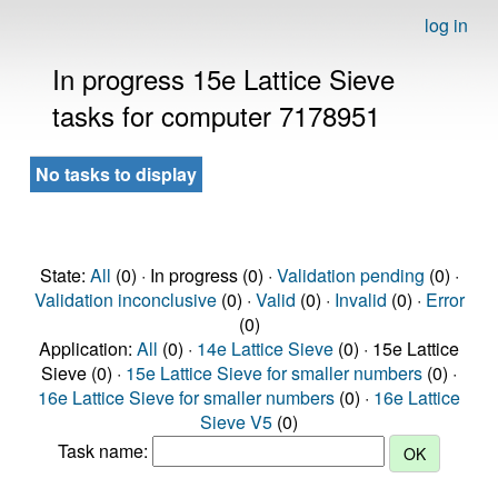
log in
In progress 15e Lattice Sieve
tasks for computer 7178951
No tasks to display
State:
All
(0) · In progress (0) ·
Validation pending
(0) ·
Validation inconclusive
(0) ·
Valid
(0) ·
Invalid
(0) ·
Error
(0)
Application:
All
(0) ·
14e Lattice Sieve
(0) · 15e Lattice
Sieve (0) ·
15e Lattice Sieve for smaller numbers
(0) ·
16e Lattice Sieve for smaller numbers
(0) ·
16e Lattice
Sieve V5
(0)
Task name: