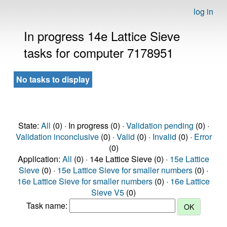
log in
In progress 14e Lattice Sieve
tasks for computer 7178951
No tasks to display
State:
All
(0) · In progress (0) ·
Validation pending
(0) ·
Validation inconclusive
(0) ·
Valid
(0) ·
Invalid
(0) ·
Error
(0)
Application:
All
(0) · 14e Lattice Sieve (0) ·
15e Lattice
Sieve
(0) ·
15e Lattice Sieve for smaller numbers
(0) ·
16e Lattice Sieve for smaller numbers
(0) ·
16e Lattice
Sieve V5
(0)
Task name: