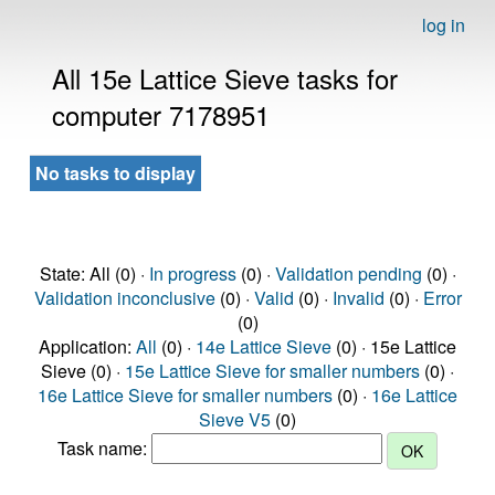
log in
All 15e Lattice Sieve tasks for
computer 7178951
No tasks to display
State: All (0) ·
In progress
(0) ·
Validation pending
(0) ·
Validation inconclusive
(0) ·
Valid
(0) ·
Invalid
(0) ·
Error
(0)
Application:
All
(0) ·
14e Lattice Sieve
(0) · 15e Lattice
Sieve (0) ·
15e Lattice Sieve for smaller numbers
(0) ·
16e Lattice Sieve for smaller numbers
(0) ·
16e Lattice
Sieve V5
(0)
Task name: