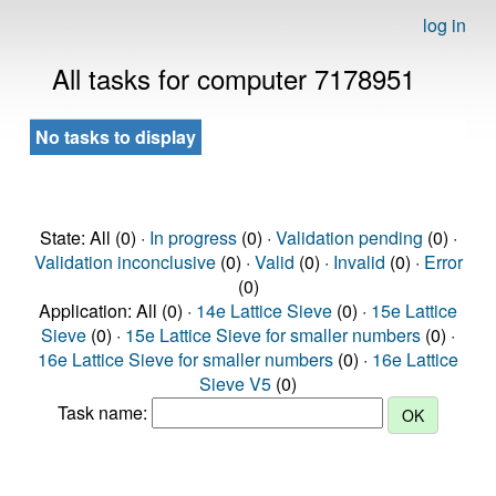
log in
All tasks for computer 7178951
No tasks to display
State: All (0) ·
In progress
(0) ·
Validation pending
(0) ·
Validation inconclusive
(0) ·
Valid
(0) ·
Invalid
(0) ·
Error
(0)
Application: All (0) ·
14e Lattice Sieve
(0) ·
15e Lattice
Sieve
(0) ·
15e Lattice Sieve for smaller numbers
(0) ·
16e Lattice Sieve for smaller numbers
(0) ·
16e Lattice
Sieve V5
(0)
Task name: