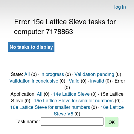
log in
Error 15e Lattice Sieve tasks for
computer 7178863
No tasks to display
State:
All
(0) ·
In progress
(0) ·
Validation pending
(0) ·
Validation inconclusive
(0) ·
Valid
(0) ·
Invalid
(0) · Error
(0)
Application:
All
(0) ·
14e Lattice Sieve
(0) · 15e Lattice
Sieve (0) ·
15e Lattice Sieve for smaller numbers
(0) ·
16e Lattice Sieve for smaller numbers
(0) ·
16e Lattice
Sieve V5
(0)
Task name: