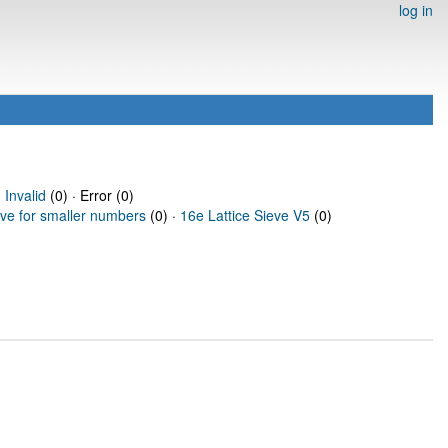
log in
·
Invalid
(0) · Error (0)
eve for smaller numbers
(0) ·
16e Lattice Sieve V5
(0)