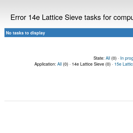
Error 14e Lattice Sieve tasks for com
No tasks to display
State:
All
(0) ·
In pro
Application:
All
(0) · 14e Lattice Sieve (0) ·
15e Latti