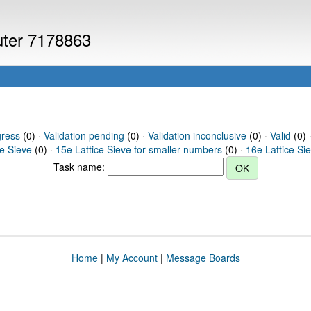
puter 7178863
gress
(0) ·
Validation pending
(0) ·
Validation inconclusive
(0) ·
Valid
(0) 
ce Sieve
(0) ·
15e Lattice Sieve for smaller numbers
(0) ·
16e Lattice Si
Task name:
Home
|
My Account
|
Message Boards