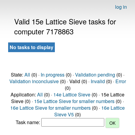
log in
Valid 15e Lattice Sieve tasks for
computer 7178863
No tasks to display
State:
All
(0) ·
In progress
(0) ·
Validation pending
(0) ·
Validation inconclusive
(0) · Valid (0) ·
Invalid
(0) ·
Error
(0)
Application:
All
(0) ·
14e Lattice Sieve
(0) · 15e Lattice
Sieve (0) ·
15e Lattice Sieve for smaller numbers
(0) ·
16e Lattice Sieve for smaller numbers
(0) ·
16e Lattice
Sieve V5
(0)
Task name: