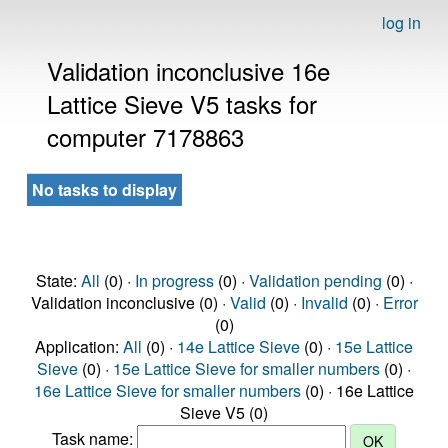
log in
Validation inconclusive 16e
Lattice Sieve V5 tasks for
computer 7178863
No tasks to display
State:
All
(0) ·
In progress
(0) ·
Validation pending
(0) ·
Validation inconclusive (0) ·
Valid
(0) ·
Invalid
(0) ·
Error
(0)
Application:
All
(0) ·
14e Lattice Sieve
(0) ·
15e Lattice
Sieve
(0) ·
15e Lattice Sieve for smaller numbers
(0) ·
16e Lattice Sieve for smaller numbers
(0) · 16e Lattice
Sieve V5 (0)
Task name: