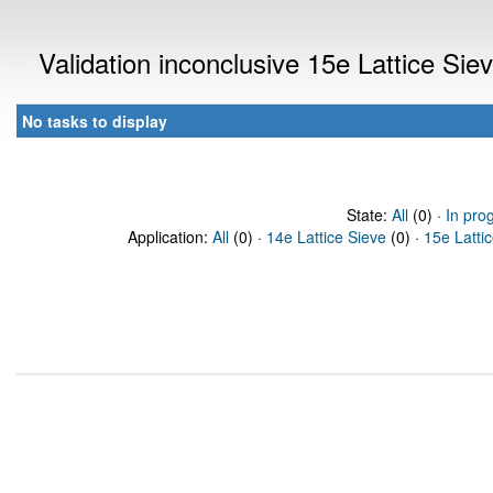
Validation inconclusive 15e Lattice Si
No tasks to display
State:
All
(0) ·
In pro
Application:
All
(0) ·
14e Lattice Sieve
(0) ·
15e Latti