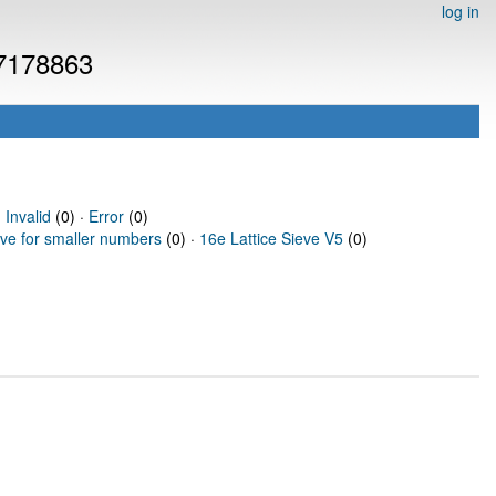
log in
 7178863
·
Invalid
(0) ·
Error
(0)
eve for smaller numbers
(0) ·
16e Lattice Sieve V5
(0)