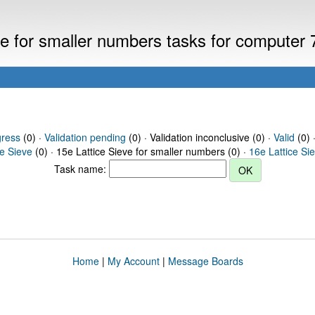
eve for smaller numbers tasks for computer
gress
(0) ·
Validation pending
(0) · Validation inconclusive (0) ·
Valid
(0) 
ce Sieve
(0) · 15e Lattice Sieve for smaller numbers (0) ·
16e Lattice Si
Task name:
Home
|
My Account
|
Message Boards