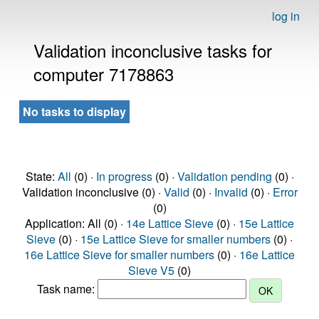
log in
Validation inconclusive tasks for
computer 7178863
No tasks to display
State:
All
(0) ·
In progress
(0) ·
Validation pending
(0) ·
Validation inconclusive (0) ·
Valid
(0) ·
Invalid
(0) ·
Error
(0)
Application: All (0) ·
14e Lattice Sieve
(0) ·
15e Lattice
Sieve
(0) ·
15e Lattice Sieve for smaller numbers
(0) ·
16e Lattice Sieve for smaller numbers
(0) ·
16e Lattice
Sieve V5
(0)
Task name: