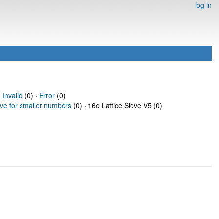
log in
·
Invalid
(0) ·
Error
(0)
eve for smaller numbers
(0) · 16e Lattice Sieve V5 (0)