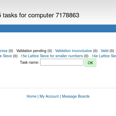
V5 tasks for computer 7178863
gress
(0) · Validation pending (0) ·
Validation inconclusive
(0) ·
Valid
(0) 
ce Sieve
(0) ·
15e Lattice Sieve for smaller numbers
(0) ·
16e Lattice Si
Task name:
Home
|
My Account
|
Message Boards