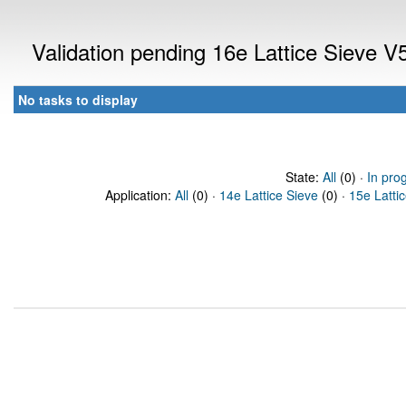
Validation pending 16e Lattice Sieve 
No tasks to display
State:
All
(0) ·
In pro
Application:
All
(0) ·
14e Lattice Sieve
(0) ·
15e Latti