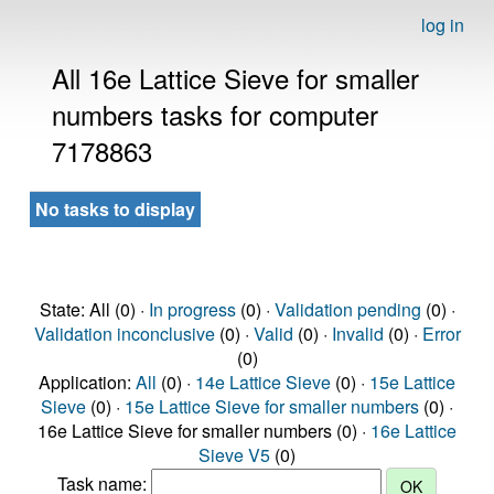
log in
All 16e Lattice Sieve for smaller
numbers tasks for computer
7178863
No tasks to display
State: All (0) ·
In progress
(0) ·
Validation pending
(0) ·
Validation inconclusive
(0) ·
Valid
(0) ·
Invalid
(0) ·
Error
(0)
Application:
All
(0) ·
14e Lattice Sieve
(0) ·
15e Lattice
Sieve
(0) ·
15e Lattice Sieve for smaller numbers
(0) ·
16e Lattice Sieve for smaller numbers (0) ·
16e Lattice
Sieve V5
(0)
Task name: