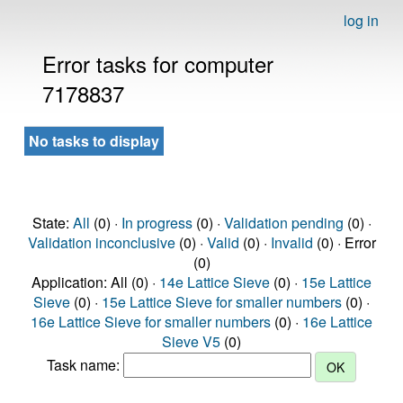
log in
Error tasks for computer
7178837
No tasks to display
State:
All
(0) ·
In progress
(0) ·
Validation pending
(0) ·
Validation inconclusive
(0) ·
Valid
(0) ·
Invalid
(0) · Error
(0)
Application: All (0) ·
14e Lattice Sieve
(0) ·
15e Lattice
Sieve
(0) ·
15e Lattice Sieve for smaller numbers
(0) ·
16e Lattice Sieve for smaller numbers
(0) ·
16e Lattice
Sieve V5
(0)
Task name: