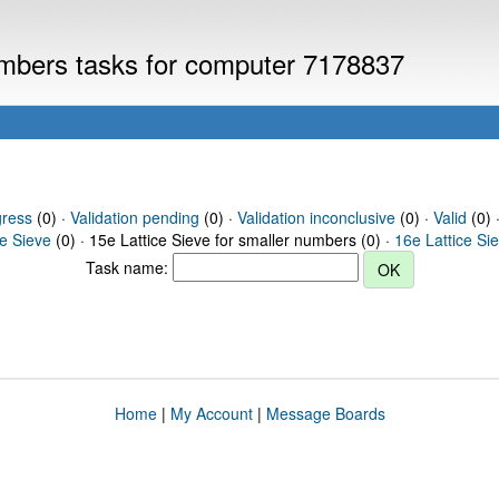
numbers tasks for computer 7178837
gress
(0) ·
Validation pending
(0) ·
Validation inconclusive
(0) ·
Valid
(0) ·
ce Sieve
(0) · 15e Lattice Sieve for smaller numbers (0) ·
16e Lattice Si
Task name:
Home
|
My Account
|
Message Boards