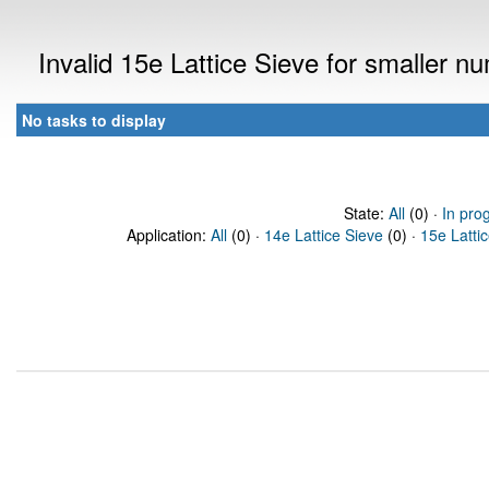
Invalid 15e Lattice Sieve for smaller 
No tasks to display
State:
All
(0) ·
In pro
Application:
All
(0) ·
14e Lattice Sieve
(0) ·
15e Latti