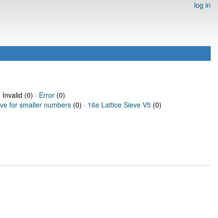
log in
 Invalid (0) ·
Error
(0)
eve for smaller numbers
(0) ·
16e Lattice Sieve V5
(0)