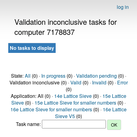
log in
Validation inconclusive tasks for
computer 7178837
No tasks to display
State:
All
(0) ·
In progress
(0) ·
Validation pending
(0) ·
Validation inconclusive (0) ·
Valid
(0) ·
Invalid
(0) ·
Error
(0)
Application: All (0) ·
14e Lattice Sieve
(0) ·
15e Lattice
Sieve
(0) ·
15e Lattice Sieve for smaller numbers
(0) ·
16e Lattice Sieve for smaller numbers
(0) ·
16e Lattice
Sieve V5
(0)
Task name: