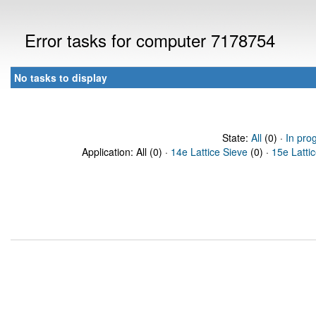
Error tasks for computer 7178754
No tasks to display
State:
All
(0) ·
In pro
Application: All (0) ·
14e Lattice Sieve
(0) ·
15e Latti