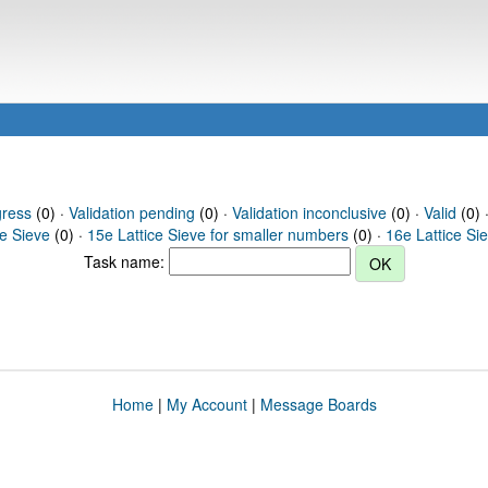
gress
(0) ·
Validation pending
(0) ·
Validation inconclusive
(0) ·
Valid
(0) 
ce Sieve
(0) ·
15e Lattice Sieve for smaller numbers
(0) ·
16e Lattice Si
Task name:
Home
|
My Account
|
Message Boards