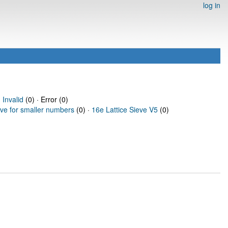
log in
·
Invalid
(0) · Error (0)
eve for smaller numbers
(0) ·
16e Lattice Sieve V5
(0)