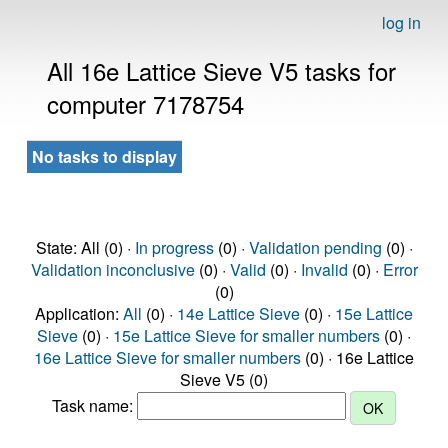
log in
All 16e Lattice Sieve V5 tasks for
computer 7178754
No tasks to display
State: All (0) ·
In progress
(0) ·
Validation pending
(0) ·
Validation inconclusive
(0) ·
Valid
(0) ·
Invalid
(0) ·
Error
(0)
Application:
All
(0) ·
14e Lattice Sieve
(0) ·
15e Lattice
Sieve
(0) ·
15e Lattice Sieve for smaller numbers
(0) ·
16e Lattice Sieve for smaller numbers
(0) · 16e Lattice
Sieve V5 (0)
Task name: