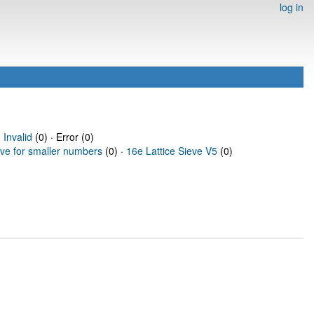
log in
·
Invalid
(0) · Error (0)
eve for smaller numbers
(0) ·
16e Lattice Sieve V5
(0)