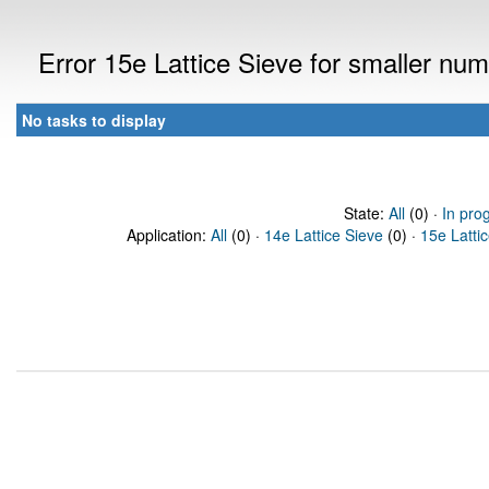
Error 15e Lattice Sieve for smaller n
No tasks to display
State:
All
(0) ·
In pro
Application:
All
(0) ·
14e Lattice Sieve
(0) ·
15e Latti