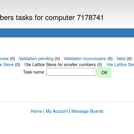
umbers tasks for computer 7178741
gress
(0) ·
Validation pending
(0) ·
Validation inconclusive
(0) ·
Valid
(0) 
ce Sieve
(0) · 15e Lattice Sieve for smaller numbers (0) ·
16e Lattice Si
Task name:
Home
|
My Account
|
Message Boards