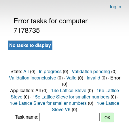
log in
Error tasks for computer
7178735
No tasks to display
State:
All
(0) ·
In progress
(0) ·
Validation pending
(0) ·
Validation inconclusive
(0) ·
Valid
(0) ·
Invalid
(0) · Error
(0)
Application: All (0) ·
14e Lattice Sieve
(0) ·
15e Lattice
Sieve
(0) ·
15e Lattice Sieve for smaller numbers
(0) ·
16e Lattice Sieve for smaller numbers
(0) ·
16e Lattice
Sieve V5
(0)
Task name: