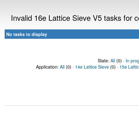
Invalid 16e Lattice Sieve V5 tasks for
No tasks to display
State:
All
(0) ·
In pro
Application:
All
(0) ·
14e Lattice Sieve
(0) ·
15e Latti