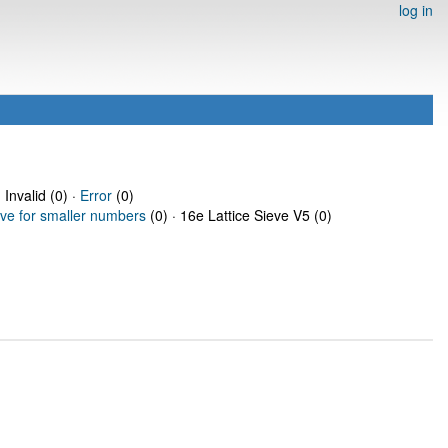
log in
 Invalid (0) ·
Error
(0)
eve for smaller numbers
(0) · 16e Lattice Sieve V5 (0)