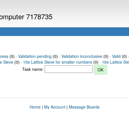
 computer 7178735
gress
(0) ·
Validation pending
(0) ·
Validation inconclusive
(0) ·
Valid
(0) ·
ce Sieve
(0) ·
15e Lattice Sieve for smaller numbers
(0) ·
16e Lattice Si
Task name:
Home
|
My Account
|
Message Boards