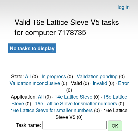
log in
Valid 16e Lattice Sieve V5 tasks
for computer 7178735
No tasks to display
State:
All
(0) ·
In progress
(0) ·
Validation pending
(0) ·
Validation inconclusive
(0) · Valid (0) ·
Invalid
(0) ·
Error
(0)
Application:
All
(0) ·
14e Lattice Sieve
(0) ·
15e Lattice
Sieve
(0) ·
15e Lattice Sieve for smaller numbers
(0) ·
16e Lattice Sieve for smaller numbers
(0) · 16e Lattice
Sieve V5 (0)
Task name: