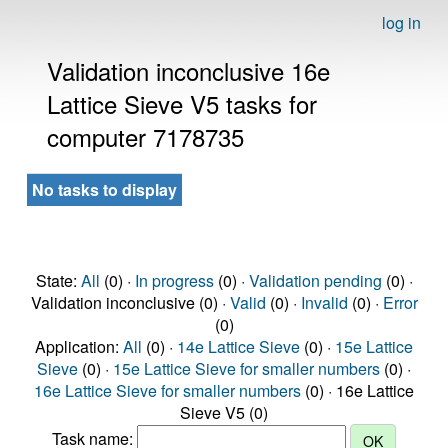
log in
Validation inconclusive 16e
Lattice Sieve V5 tasks for
computer 7178735
No tasks to display
State:
All
(0) ·
In progress
(0) ·
Validation pending
(0) ·
Validation inconclusive (0) ·
Valid
(0) ·
Invalid
(0) ·
Error
(0)
Application:
All
(0) ·
14e Lattice Sieve
(0) ·
15e Lattice
Sieve
(0) ·
15e Lattice Sieve for smaller numbers
(0) ·
16e Lattice Sieve for smaller numbers
(0) · 16e Lattice
Sieve V5 (0)
Task name: