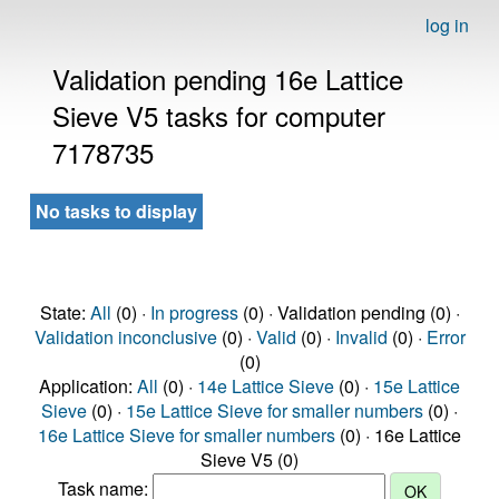
log in
Validation pending 16e Lattice
Sieve V5 tasks for computer
7178735
No tasks to display
State:
All
(0) ·
In progress
(0) · Validation pending (0) ·
Validation inconclusive
(0) ·
Valid
(0) ·
Invalid
(0) ·
Error
(0)
Application:
All
(0) ·
14e Lattice Sieve
(0) ·
15e Lattice
Sieve
(0) ·
15e Lattice Sieve for smaller numbers
(0) ·
16e Lattice Sieve for smaller numbers
(0) · 16e Lattice
Sieve V5 (0)
Task name: