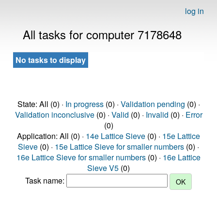
log in
All tasks for computer 7178648
No tasks to display
State: All (0) ·
In progress
(0) ·
Validation pending
(0) ·
Validation inconclusive
(0) ·
Valid
(0) ·
Invalid
(0) ·
Error
(0)
Application: All (0) ·
14e Lattice Sieve
(0) ·
15e Lattice
Sieve
(0) ·
15e Lattice Sieve for smaller numbers
(0) ·
16e Lattice Sieve for smaller numbers
(0) ·
16e Lattice
Sieve V5
(0)
Task name: