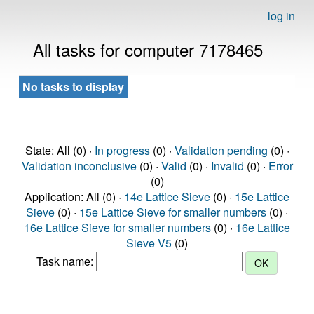
log in
All tasks for computer 7178465
No tasks to display
State: All (0) ·
In progress
(0) ·
Validation pending
(0) ·
Validation inconclusive
(0) ·
Valid
(0) ·
Invalid
(0) ·
Error
(0)
Application: All (0) ·
14e Lattice Sieve
(0) ·
15e Lattice
Sieve
(0) ·
15e Lattice Sieve for smaller numbers
(0) ·
16e Lattice Sieve for smaller numbers
(0) ·
16e Lattice
Sieve V5
(0)
Task name: