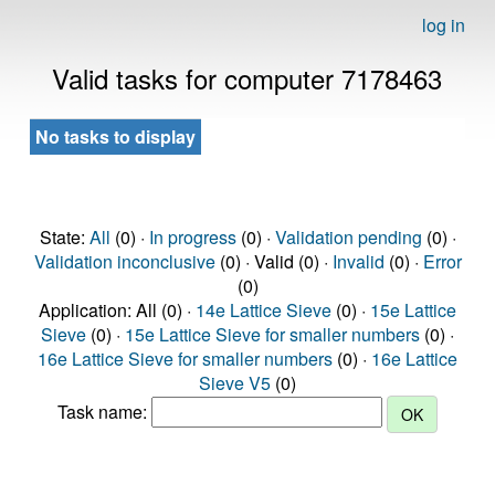
log in
Valid tasks for computer 7178463
No tasks to display
State:
All
(0) ·
In progress
(0) ·
Validation pending
(0) ·
Validation inconclusive
(0) · Valid (0) ·
Invalid
(0) ·
Error
(0)
Application: All (0) ·
14e Lattice Sieve
(0) ·
15e Lattice
Sieve
(0) ·
15e Lattice Sieve for smaller numbers
(0) ·
16e Lattice Sieve for smaller numbers
(0) ·
16e Lattice
Sieve V5
(0)
Task name: