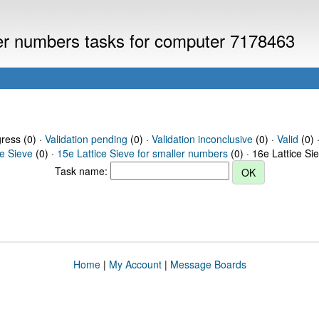
ller numbers tasks for computer 7178463
gress (0) ·
Validation pending
(0) ·
Validation inconclusive
(0) ·
Valid
(0) 
ce Sieve
(0) ·
15e Lattice Sieve for smaller numbers
(0) · 16e Lattice Si
Task name:
Home
|
My Account
|
Message Boards