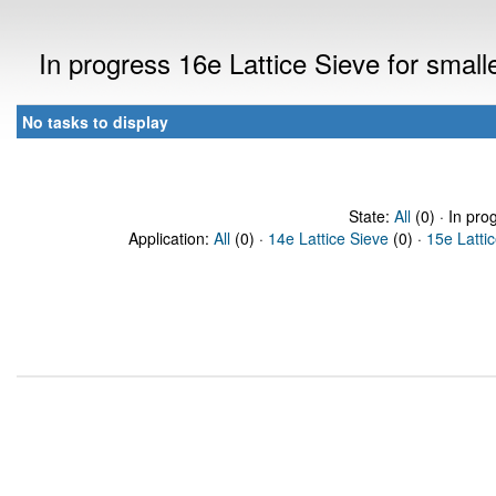
In progress 16e Lattice Sieve for sma
No tasks to display
State:
All
(0) · In pro
Application:
All
(0) ·
14e Lattice Sieve
(0) ·
15e Latti