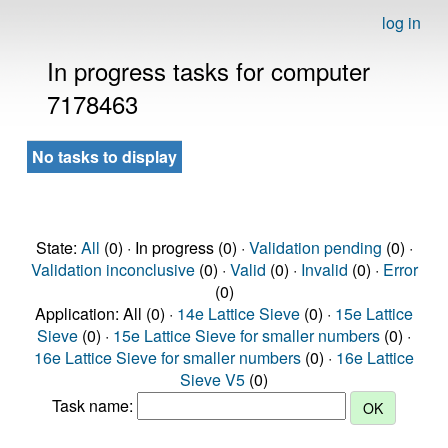
log in
In progress tasks for computer
7178463
No tasks to display
State:
All
(0) · In progress (0) ·
Validation pending
(0) ·
Validation inconclusive
(0) ·
Valid
(0) ·
Invalid
(0) ·
Error
(0)
Application: All (0) ·
14e Lattice Sieve
(0) ·
15e Lattice
Sieve
(0) ·
15e Lattice Sieve for smaller numbers
(0) ·
16e Lattice Sieve for smaller numbers
(0) ·
16e Lattice
Sieve V5
(0)
Task name: