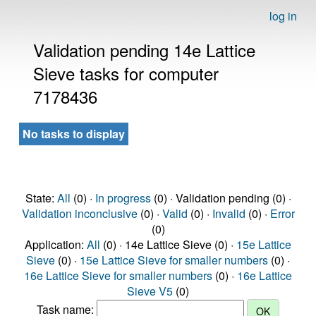
log in
Validation pending 14e Lattice
Sieve tasks for computer
7178436
No tasks to display
State:
All
(0) ·
In progress
(0) · Validation pending (0) ·
Validation inconclusive
(0) ·
Valid
(0) ·
Invalid
(0) ·
Error
(0)
Application:
All
(0) · 14e Lattice Sieve (0) ·
15e Lattice
Sieve
(0) ·
15e Lattice Sieve for smaller numbers
(0) ·
16e Lattice Sieve for smaller numbers
(0) ·
16e Lattice
Sieve V5
(0)
Task name: