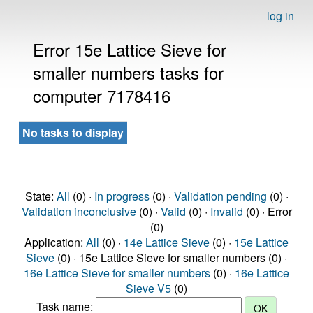
log in
Error 15e Lattice Sieve for
smaller numbers tasks for
computer 7178416
No tasks to display
State:
All
(0) ·
In progress
(0) ·
Validation pending
(0) ·
Validation inconclusive
(0) ·
Valid
(0) ·
Invalid
(0) · Error
(0)
Application:
All
(0) ·
14e Lattice Sieve
(0) ·
15e Lattice
Sieve
(0) · 15e Lattice Sieve for smaller numbers (0) ·
16e Lattice Sieve for smaller numbers
(0) ·
16e Lattice
Sieve V5
(0)
Task name: