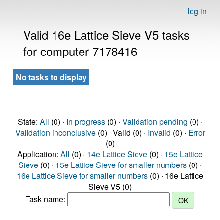
log in
Valid 16e Lattice Sieve V5 tasks
for computer 7178416
No tasks to display
State:
All
(0) ·
In progress
(0) ·
Validation pending
(0) ·
Validation inconclusive
(0) · Valid (0) ·
Invalid
(0) ·
Error
(0)
Application:
All
(0) ·
14e Lattice Sieve
(0) ·
15e Lattice
Sieve
(0) ·
15e Lattice Sieve for smaller numbers
(0) ·
16e Lattice Sieve for smaller numbers
(0) · 16e Lattice
Sieve V5 (0)
Task name: