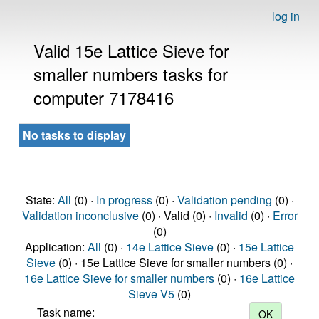
log in
Valid 15e Lattice Sieve for
smaller numbers tasks for
computer 7178416
No tasks to display
State:
All
(0) ·
In progress
(0) ·
Validation pending
(0) ·
Validation inconclusive
(0) · Valid (0) ·
Invalid
(0) ·
Error
(0)
Application:
All
(0) ·
14e Lattice Sieve
(0) ·
15e Lattice
Sieve
(0) · 15e Lattice Sieve for smaller numbers (0) ·
16e Lattice Sieve for smaller numbers
(0) ·
16e Lattice
Sieve V5
(0)
Task name: