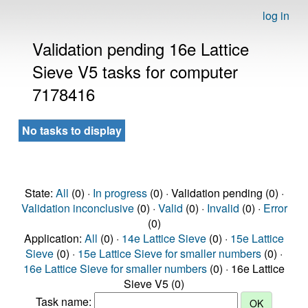
log in
Validation pending 16e Lattice
Sieve V5 tasks for computer
7178416
No tasks to display
State:
All
(0) ·
In progress
(0) · Validation pending (0) ·
Validation inconclusive
(0) ·
Valid
(0) ·
Invalid
(0) ·
Error
(0)
Application:
All
(0) ·
14e Lattice Sieve
(0) ·
15e Lattice
Sieve
(0) ·
15e Lattice Sieve for smaller numbers
(0) ·
16e Lattice Sieve for smaller numbers
(0) · 16e Lattice
Sieve V5 (0)
Task name: